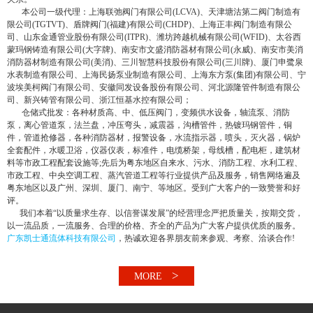
本公司一级代理：上海联弛阀门有限公司(LCVA)、天津塘沽第二阀门制造有
限公司(TGTVT)、盾牌阀门(福建)有限公司(CHDP)、上海正丰阀门制造有限公
司、山东金通管业股份有限公司(ITPR)、潍坊跨越机械有限公司(WFID)、太谷西
蒙玛钢铸造有限公司(大字牌)、南安市文盛消防器材有限公司(永威)、南安市美消
消防器材制造有限公司(美消)、三川智慧科技股份有限公司(三川牌)、厦门申鹭泉
水表制造有限公司、上海民扬泵业制造有限公司、上海东方泵(集团)有限公司、宁
波埃美柯阀门有限公司、安徽同发设备股份有限公司、河北源隆管件制造有限公
司、新兴铸管有限公司、浙江恒基水控有限公司；
仓储式批发：各种材质高、中、低压阀门，变频供水设备，轴流泵、消防
泵，离心管道泵，法兰盘，冲压弯头，减震器，沟槽管件，热镀玛钢管件，铜
件，管道抢修器，各种消防器材，报警设备，水流指示器，喷头，灭火器，锅炉
全套配件，水暖卫浴，仪器仪表，标准件，电缆桥架，母线槽，配电柜，建筑材
料等市政工程配套设施等;先后为粤东地区自来水、污水、消防工程、水利工程、
市政工程、中央空调工程、蒸汽管道工程等行业提供产品及服务，销售网络遍及
粤东地区以及广州、深圳、厦门、南宁、等地区。受到广大客户的一致赞誉和好
评。
我们本着“以质量求生存、以信誉谋发展”的经营理念严把质量关，按期交货，
以一流品质，一流服务、合理的价格、齐全的产品为广大客户提供优质的服务。
广东凯士通流体科技有限公司
，热诚欢迎各界朋友前来参观、考察、洽谈合作!
>
MORE