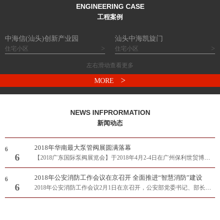
ENGINEERING CASE
工程案例
中海信(汕头)创新产业园
汕头中海凯旋门
>
>
住宅小区
住宅小区
左右滑动查看更多
>
MORE
NEWS INFPRORMATION
新闻动态
2018年华南最大泵管阀展圆满落幕
6
6
【2018广东国际泵阀展览会】于2018年4月2-4日在广州保利世贸博览馆隆重举办！展会总规模达40,000平方米，800多家国内外参展企业，超35,000专业观..
2018年公安消防工作会议在京召开 全面推进“智慧消防”建设
6
6
2018年公安消防工作会议2月1日在京召开，公安部党委书记、部长赵克志出席并讲话。他强调，各级公安机关和消防部队要坚持以习近平新时代中国特色社..