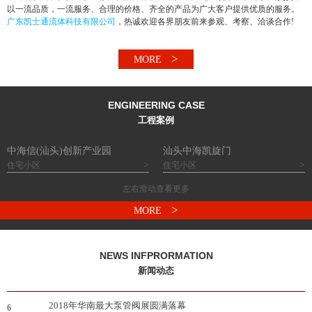
市政工程、中央空调工程、蒸汽管道工程等行业提供产品及服务，销售网络遍及
粤东地区以及广州、深圳、厦门、南宁、等地区。受到广大客户的一致赞誉和好
评。
我们本着“以质量求生存、以信誉谋发展”的经营理念严把质量关，按期交货，
以一流品质，一流服务、合理的价格、齐全的产品为广大客户提供优质的服务。
广东凯士通流体科技有限公司
，热诚欢迎各界朋友前来参观、考察、洽谈合作!
>
MORE
ENGINEERING CASE
工程案例
中海信(汕头)创新产业园
汕头中海凯旋门
>
>
住宅小区
住宅小区
左右滑动查看更多
>
MORE
NEWS INFPRORMATION