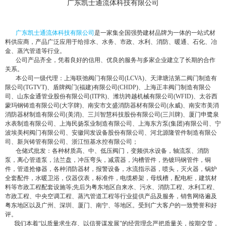
ABOUT KAISITONG
关于凯士通
广东凯士通流体科技有限公司
广东凯士通流体科技有限公司
是一家集全国强势建材品牌为一体的一站式材
料供应商，产品广泛应用于给排水、水务、市政、水利、消防、暖通、石化、冶
金、蒸汽管道等行业。
公司产品齐全，凭着良好的信用、优良的服务与多家企业建立了长期的合作
关系。
本公司一级代理：上海联弛阀门有限公司(LCVA)、天津塘沽第二阀门制造有
限公司(TGTVT)、盾牌阀门(福建)有限公司(CHDP)、上海正丰阀门制造有限公
司、山东金通管业股份有限公司(ITPR)、潍坊跨越机械有限公司(WFID)、太谷西
蒙玛钢铸造有限公司(大字牌)、南安市文盛消防器材有限公司(永威)、南安市美消
消防器材制造有限公司(美消)、三川智慧科技股份有限公司(三川牌)、厦门申鹭泉
水表制造有限公司、上海民扬泵业制造有限公司、上海东方泵(集团)有限公司、宁
波埃美柯阀门有限公司、安徽同发设备股份有限公司、河北源隆管件制造有限公
司、新兴铸管有限公司、浙江恒基水控有限公司；
仓储式批发：各种材质高、中、低压阀门，变频供水设备，轴流泵、消防
泵，离心管道泵，法兰盘，冲压弯头，减震器，沟槽管件，热镀玛钢管件，铜
件，管道抢修器，各种消防器材，报警设备，水流指示器，喷头，灭火器，锅炉
全套配件，水暖卫浴，仪器仪表，标准件，电缆桥架，母线槽，配电柜，建筑材
料等市政工程配套设施等;先后为粤东地区自来水、污水、消防工程、水利工程、