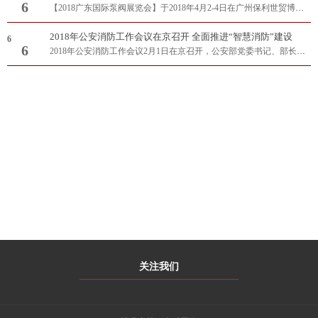
新闻动态
2018年华南最大泵管阀展圆满落幕
6
6
【2018广东国际泵阀展览会】于2018年4月2-4日在广州保利世贸博览馆隆重举办！展会总规模达40,000平方米，800多家国内外参展企业，超35,000专业观..
2018年公安消防工作会议在京召开 全面推进“智慧消防”建设
6
6
2018年公安消防工作会议2月1日在京召开，公安部党委书记、部长赵克志出席并讲话。他强调，各级公安机关和消防部队要坚持以习近平新时代中国特色社..
CONTACT US
联系我们
客服：0754-88209369
传真：0754-83955668
地址：广东省汕头市大学路22号之2-3