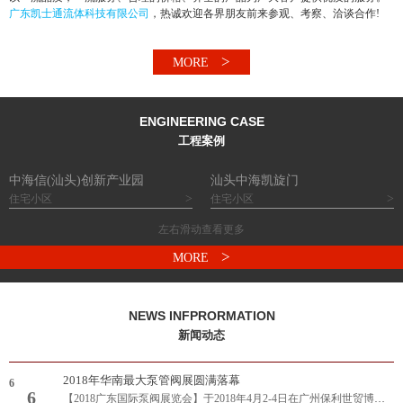
广东凯士通流体科技有限公司
，热诚欢迎各界朋友前来参观、考察、洽谈合作!
>
MORE
ENGINEERING CASE
工程案例
中海信(汕头)创新产业园
汕头中海凯旋门
>
>
住宅小区
住宅小区
左右滑动查看更多
>
MORE
NEWS INFPRORMATION
新闻动态
2018年华南最大泵管阀展圆满落幕
6
6
【2018广东国际泵阀展览会】于2018年4月2-4日在广州保利世贸博览馆隆重举办！展会总规模达40,000平方米，800多家国内外参展企业，超35,000专业观..