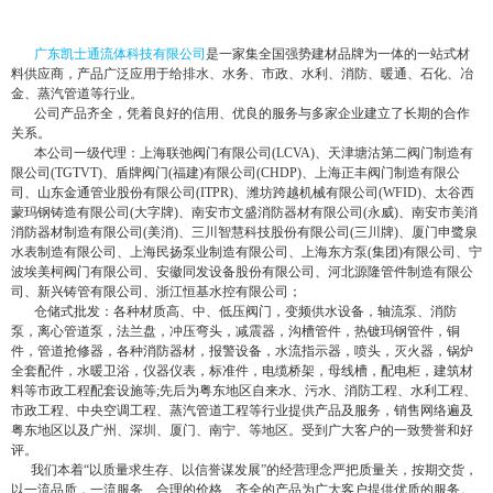
广东凯士通流体科技有限公司
是一家集全国强势建材品牌为一体的一站式材
料供应商，产品广泛应用于给排水、水务、市政、水利、消防、暖通、石化、冶
金、蒸汽管道等行业。
公司产品齐全，凭着良好的信用、优良的服务与多家企业建立了长期的合作
关系。
本公司一级代理：上海联弛阀门有限公司(LCVA)、天津塘沽第二阀门制造有
限公司(TGTVT)、盾牌阀门(福建)有限公司(CHDP)、上海正丰阀门制造有限公
司、山东金通管业股份有限公司(ITPR)、潍坊跨越机械有限公司(WFID)、太谷西
蒙玛钢铸造有限公司(大字牌)、南安市文盛消防器材有限公司(永威)、南安市美消
消防器材制造有限公司(美消)、三川智慧科技股份有限公司(三川牌)、厦门申鹭泉
水表制造有限公司、上海民扬泵业制造有限公司、上海东方泵(集团)有限公司、宁
波埃美柯阀门有限公司、安徽同发设备股份有限公司、河北源隆管件制造有限公
司、新兴铸管有限公司、浙江恒基水控有限公司；
仓储式批发：各种材质高、中、低压阀门，变频供水设备，轴流泵、消防
泵，离心管道泵，法兰盘，冲压弯头，减震器，沟槽管件，热镀玛钢管件，铜
件，管道抢修器，各种消防器材，报警设备，水流指示器，喷头，灭火器，锅炉
全套配件，水暖卫浴，仪器仪表，标准件，电缆桥架，母线槽，配电柜，建筑材
料等市政工程配套设施等;先后为粤东地区自来水、污水、消防工程、水利工程、
市政工程、中央空调工程、蒸汽管道工程等行业提供产品及服务，销售网络遍及
粤东地区以及广州、深圳、厦门、南宁、等地区。受到广大客户的一致赞誉和好
评。
我们本着“以质量求生存、以信誉谋发展”的经营理念严把质量关，按期交货，
以一流品质，一流服务、合理的价格、齐全的产品为广大客户提供优质的服务。