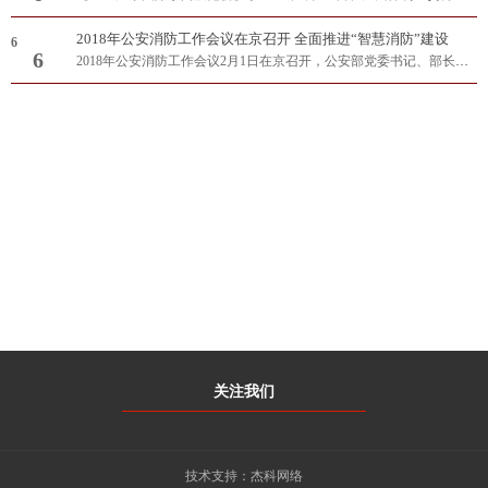
2018年公安消防工作会议在京召开 全面推进“智慧消防”建设
6
6
2018年公安消防工作会议2月1日在京召开，公安部党委书记、部长赵克志出席并讲话。他强调，各级公安机关和消防部队要坚持以习近平新时代中国特色社..
CONTACT US
联系我们
客服：0754-88209369
传真：0754-83955668
地址：广东省汕头市大学路22号之2-3
关注我们
技术支持：
杰科网络